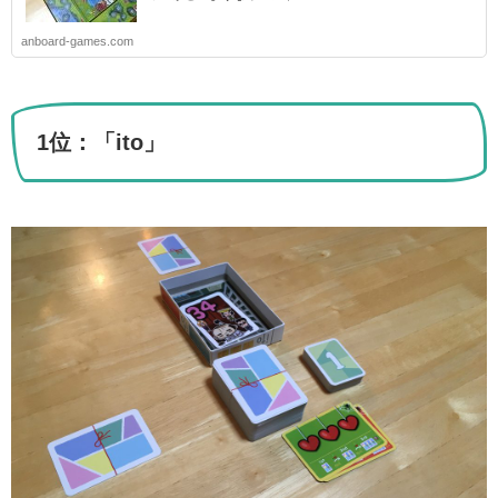
anboard-games.com
1位：「ito」