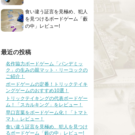
食い違う証言を見極め、犯人
を見つけるボードゲーム「藪
の中」レビュー!
最近の投稿
名作協力ボードゲーム「パンデミッ
ク」の生みの親マット・リーコックの
ご紹介！
ボードゲームの定番！トリックテイキ
ングゲームのおすすめ10選！
トリックテイキングの代表ボードゲー
ム！「スカルキング」をレビュー！
早口言葉をボードゲーム化！「トマト
マト」レビュー！
食い違う証言を見極め、犯人を見つけ
るボードゲーム「藪の中」レビュー!