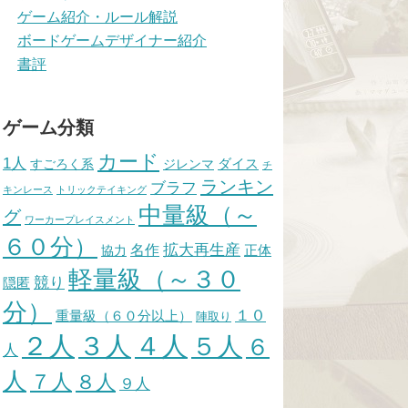
ゲーム紹介・ルール解説
ボードゲームデザイナー紹介
書評
ゲーム分類
カード
1人
ダイス
すごろく系
ジレンマ
チ
ランキン
ブラフ
キンレース
トリックテイキング
中量級（～
グ
ワーカープレイスメント
６０分）
拡大再生産
名作
正体
協力
軽量級（～３０
競り
隠匿
分）
１０
重量級（６０分以上）
陣取り
４人
２人
３人
５人
６
人
人
７人
８人
９人