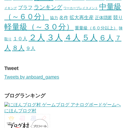
中量級
ランキング
ブラフ
イキング
ワーカープレイスメント
（～６０分）
競り
拡大再生産
名作
正体隠匿
協力
軽量級（～３０分）
重量級（６０分以上）
陣
４人
２人
３人
５人
６人
７
１０人
取り
人
８人
９人
Tweet
Tweets by anboard_games
ブログランキング
にほんブログ村