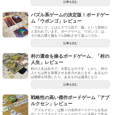
記事を読む
パズル系ゲームの決定版！ボードゲー
ム「ウボンゴ」レビュー
「ウボンゴ」とはヒスワリ語で「脳」という意味だ
と言われています。ボードゲーム「ウボンゴ」は、
その名の通り脳をフル回転させて遊ぶパズル...
記事を読む
村の運命を操るボードゲーム、「村の
人生」レビュー
村の人生は壮大で、大変なものです。しかし、村の
人たちは村を発展させる余力があります。あるもの
は牧師を目指したり、あるものは議員となり...
記事を読む
戦略性の高い傑作ボードゲーム「アブ
ルクセン」レビュー
「アブルクセン」は数々の名作ボードゲームを生み
出したクラマーとミヒャエルがコンビを組んで生み