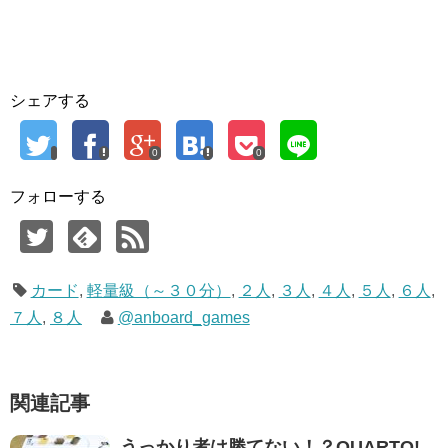
シェアする
0
0
フォローする
カード
,
軽量級（～３０分）
,
２人
,
３人
,
４人
,
５人
,
６人
,
７人
,
８人
@anboard_games
関連記事
うっかり者は勝てない！？QUARTO!