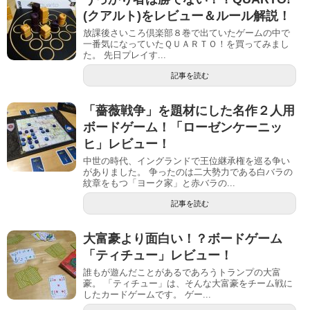
(クアルト)をレビュー＆ルール解説！
放課後さいころ倶楽部８巻で出ていたゲームの中で
一番気になっていたＱＵＡＲＴＯ！を買ってみまし
た。 先日プレイす...
記事を読む
「薔薇戦争」を題材にした名作２人用
ボードゲーム！「ローゼンケーニッ
ヒ」レビュー！
中世の時代、イングランドで王位継承権を巡る争い
がありました。 争ったのは二大勢力である白バラの
紋章をもつ「ヨーク家」と赤バラの...
記事を読む
大富豪より面白い！？ボードゲーム
「ティチュー」レビュー！
誰もが遊んだことがあるであろうトランプの大富
豪。 「ティチュー」は、そんな大富豪をチーム戦に
したカードゲームです。 ゲー...