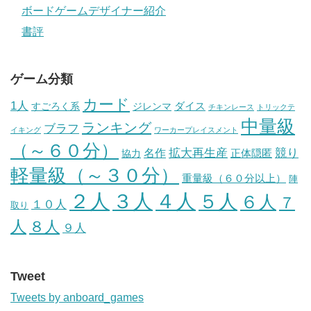
ボードゲームデザイナー紹介
書評
ゲーム分類
カード
1人
ダイス
すごろく系
ジレンマ
チキンレース
トリックテ
中量級
ランキング
ブラフ
イキング
ワーカープレイスメント
（～６０分）
競り
拡大再生産
名作
正体隠匿
協力
軽量級（～３０分）
重量級（６０分以上）
陣
４人
２人
３人
５人
６人
７
１０人
取り
人
８人
９人
Tweet
Tweets by anboard_games