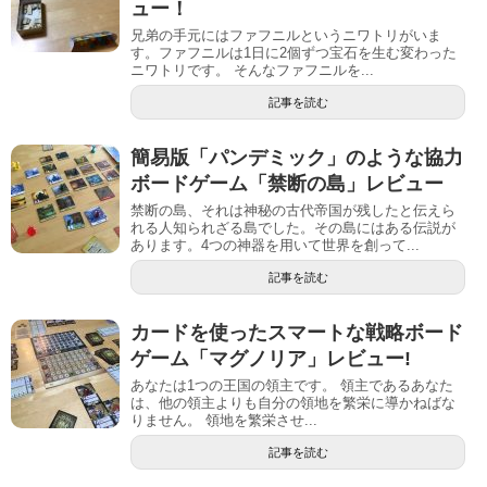
ュー！
兄弟の手元にはファフニルというニワトリがいま
す。ファフニルは1日に2個ずつ宝石を生む変わった
ニワトリです。 そんなファフニルを...
記事を読む
簡易版「パンデミック」のような協力
ボードゲーム「禁断の島」レビュー
禁断の島、それは神秘の古代帝国が残したと伝えら
れる人知られざる島でした。その島にはある伝説が
あります。4つの神器を用いて世界を創って...
記事を読む
カードを使ったスマートな戦略ボード
ゲーム「マグノリア」レビュー!
あなたは1つの王国の領主です。 領主であるあなた
は、他の領主よりも自分の領地を繁栄に導かねばな
りません。 領地を繁栄させ...
記事を読む