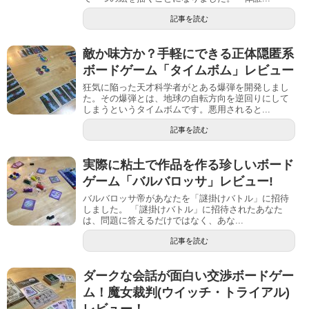
記事を読む
敵か味方か？手軽にできる正体隠匿系
ボードゲーム「タイムボム」レビュー
狂気に陥った天才科学者がとある爆弾を開発しまし
た。その爆弾とは、地球の自転方向を逆回りにして
しまうというタイムボムです。悪用されると...
記事を読む
実際に粘土で作品を作る珍しいボード
ゲーム「バルバロッサ」レビュー!
バルバロッサ帝があなたを「謎掛けバトル」に招待
しました。 「謎掛けバトル」に招待されたあなた
は、問題に答えるだけではなく、あな...
記事を読む
ダークな会話が面白い交渉ボードゲー
ム！魔女裁判(ウイッチ・トライアル)