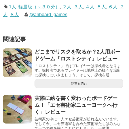
1人
,
軽量級（～３０分）
,
２人
,
３人
,
４人
,
５人
,
６人
,
７
人
,
８人
@anboard_games
関連記事
どこまでリスクを取るか？2人用ボー
ドゲーム「ロストシティ」レビュー
「ロストシティ」ではプレイヤーは探検者となりま
す。探検者であるプレイヤーは地球上の様々な場所
に探検しにいきましょう。そして、探検を通...
記事を読む
実際に絵を書く変わったボードゲー
ム！「エセ芸術家ニューヨークへ行
く」レビュー
芸術家の中に一人エセ芸術家が紛れ込んでいます。
そして今、エセ芸術家を含めた芸術家たちはみんな
で一つの絵を描くことになりました。一体誰...