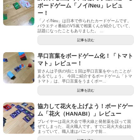
ボードゲーム「ノイ/Neu」レビュ
ー！
「ノイ/Neu」は日本で作られたカードゲームです。
バラエティ番組のVS嵐で相葉くんが紹介していて、
話題になったこともありました。 ...
記事を読む
早口言葉をボードゲーム化！「トマト
マト」レビュー！
皆さんは子供の頃に１回は早口言葉をやったことが
あるでしょう。 今回ご紹介するボードゲーム「トマ
トマト」は、早口言葉をうまくボー...
記事を読む
協力して花火を上げよう！ボードゲー
ム「花火（HANABI）」レビュー
プレイヤーは花火大会で導火線と発射薬を誤って混
ぜてしまった、花火職人です。すでに花火大会は始
まっていて、職人達はパニック寸前...