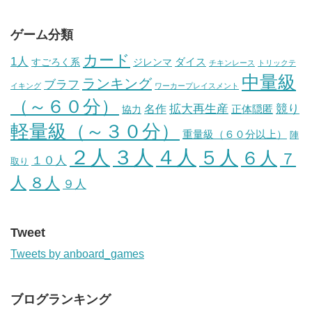
ゲーム分類
カード
1人
ダイス
すごろく系
ジレンマ
チキンレース
トリックテ
中量級
ランキング
ブラフ
イキング
ワーカープレイスメント
（～６０分）
競り
拡大再生産
名作
正体隠匿
協力
軽量級（～３０分）
重量級（６０分以上）
陣
４人
２人
３人
５人
６人
７
１０人
取り
人
８人
９人
Tweet
Tweets by anboard_games
ブログランキング