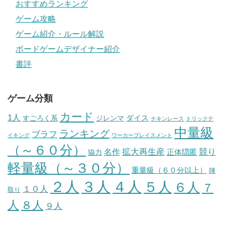
おすすめランキング
ゲーム攻略
ゲーム紹介・ルール解説
ボードゲームデザイナー紹介
書評
ゲーム分類
カード
1人
ダイス
すごろく系
ジレンマ
チキンレース
トリックテ
中量級
ランキング
ブラフ
イキング
ワーカープレイスメント
（～６０分）
競り
拡大再生産
名作
正体隠匿
協力
軽量級（～３０分）
重量級（６０分以上）
陣
４人
２人
３人
５人
６人
７
１０人
取り
人
８人
９人