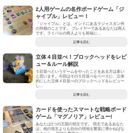
2人用ゲームの名作ボードゲーム「ジ
ャイプル」レビュー！
「ジャイプル」とは、インドにあるラジャスタン州
の州都のことです。 プレイヤーであるあなたは商人
です。ライバルの商人よりも裕福に...
記事を読む
立体４目並べ！ブロックヘッドをレビ
ュー＆ルール解説
５目並べというゲームをやったことをある方は多い
と思います。今回はその５目並べをベースに、立体
的にした立体４目並べのブロックヘッドをレビュー
し...
記事を読む
カードを使ったスマートな戦略ボード
ゲーム「マグノリア」レビュー!
あなたは1つの王国の領主です。 領主であるあなた
は、他の領主よりも自分の領地を繁栄に導かねばな