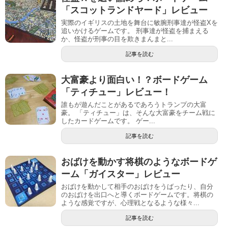
「スコットランドヤード」レビュー
実際のイギリスの土地を舞台に敏腕刑事達が怪盗Xを
追いかけるゲームです。 刑事達が怪盗を捕まえる
か、怪盗が刑事の目を欺きまんまと...
記事を読む
大富豪より面白い！？ボードゲーム
「ティチュー」レビュー！
誰もが遊んだことがあるであろうトランプの大富
豪。 「ティチュー」は、そんな大富豪をチーム戦に
したカードゲームです。 ゲー...
記事を読む
おばけを動かす将棋のようなボードゲ
ーム「ガイスター」レビュー
おばけを動かして相手のおばけをうばったり、自分
のおばけを出口へと導くボードゲームです。将棋の
ような感覚ですが、心理戦となるような様々...
記事を読む