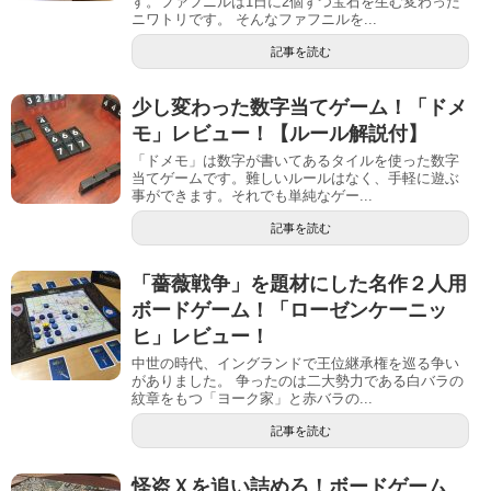
す。ファフニルは1日に2個ずつ宝石を生む変わった
ニワトリです。 そんなファフニルを...
記事を読む
少し変わった数字当てゲーム！「ドメ
モ」レビュー！【ルール解説付】
「ドメモ」は数字が書いてあるタイルを使った数字
当てゲームです。難しいルールはなく、手軽に遊ぶ
事ができます。それでも単純なゲー...
記事を読む
「薔薇戦争」を題材にした名作２人用
ボードゲーム！「ローゼンケーニッ
ヒ」レビュー！
中世の時代、イングランドで王位継承権を巡る争い
がありました。 争ったのは二大勢力である白バラの
紋章をもつ「ヨーク家」と赤バラの...
記事を読む
怪盗Ｘを追い詰めろ！ボードゲーム