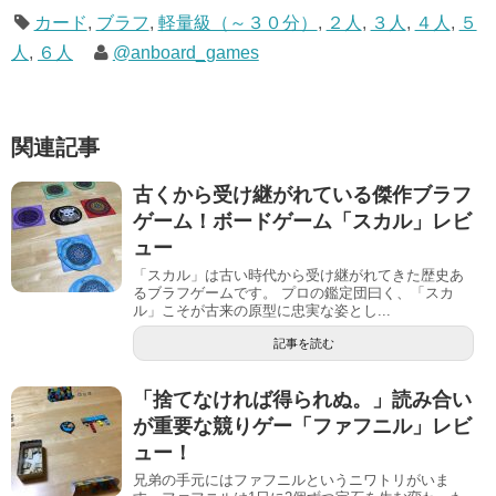
カード
,
ブラフ
,
軽量級（～３０分）
,
２人
,
３人
,
４人
,
５
人
,
６人
@anboard_games
関連記事
古くから受け継がれている傑作ブラフ
ゲーム！ボードゲーム「スカル」レビ
ュー
「スカル」は古い時代から受け継がれてきた歴史あ
るブラフゲームです。 プロの鑑定団曰く、「スカ
ル」こそが古来の原型に忠実な姿とし...
記事を読む
「捨てなければ得られぬ。」読み合い
が重要な競りゲー「ファフニル」レビ
ュー！
兄弟の手元にはファフニルというニワトリがいま